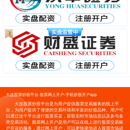
大连股票炒股平台-股票网上开户-手机炒股开户app
大连股票炒股平台是为用户提供股票交易服务的线上平
台，为用户提供了便捷的交易环境和丰富的炒股品种。用户可
以通过这个平台进行股票买卖，获取实时市场信息以及参与各
类交易活动。股票网上开户是用户可以在线上进行股票交易账
户开设的服务，通过网上开户，可以更快捷地进入股票市场进