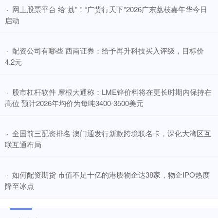
​网上股票平台 给“荔”！“广货行天下”2026广东荔枝嘉年华今日
·
启动
​配资公司有哪些 西南证券：给予再升科技买入评级，目标价
·
4.2元
​股市杠杆软件 摩根大通称：LME锌价料将在更长时期内保持在
·
高位 预计2026年均价为每吨3400-3500美元
​全国前三配资排名 澳门通发行新款跨境联名卡，深化大湾区互
·
联互通布局
​如何配资期货 市值不足十亿的港股物企达38家，物企IPO热度
·
降至冰点