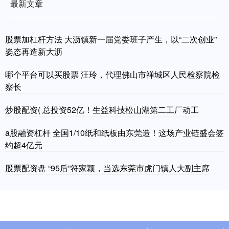
最新文章
股票加杠杆方法 大沥镇新一届党委班子产生，以“二次创业”
姿态再造新大沥
哪个平台可以买股票 汪玲，代理佛山市禅城区人民检察院检
察长
炒股配资( 总投资52亿！生益科技松山湖第二工厂动工
a股融资杠杆 全国1/10纸和纸板由东莞造！这场产业链盛会签
约超4亿元
股票配资盘 “95后”符家颖，当选东莞市虎门镇人大副主席