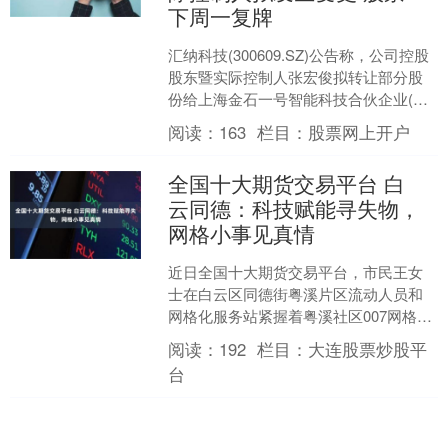
下周一复牌
汇纳科技(300609.SZ)公告称，公司控股
股东暨实际控制人张宏俊拟转让部分股
份给上海金石一号智能科技合伙企业(有
限合伙)和上海宝金石一号智能科技合伙
阅读：
163
栏目：
股票网上开户
企业(有....
全国十大期货交易平台 白
云同德：科技赋能寻失物，
网格小事见真情
近日全国十大期货交易平台，市民王女
士在白云区同德街粤溪片区流动人员和
网格化服务站紧握着粤溪社区007网格员
林正力的手连声道谢。这个温情场景的
阅读：
192
栏目：
大连股票炒股平
背后，是一段网格员急....
台