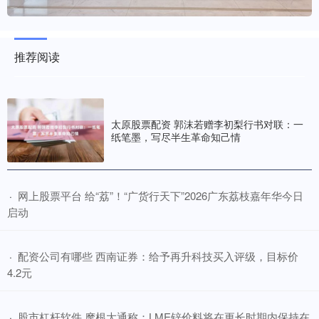
推荐阅读
太原股票配资 郭沫若赠李初梨行书对联：一
纸笔墨，写尽半生革命知己情
​网上股票平台 给“荔”！“广货行天下”2026广东荔枝嘉年华今日
·
启动
​配资公司有哪些 西南证券：给予再升科技买入评级，目标价
·
4.2元
​股市杠杆软件 摩根大通称：LME锌价料将在更长时期内保持在
·