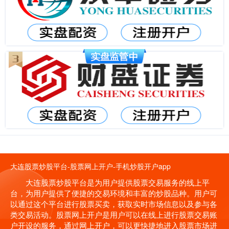
大连股票炒股平台-股票网上开户-手机炒股开户app
大连股票炒股平台是为用户提供股票交易服务的线上平
台，为用户提供了便捷的交易环境和丰富的炒股品种。用户可
以通过这个平台进行股票买卖，获取实时市场信息以及参与各
类交易活动。股票网上开户是用户可以在线上进行股票交易账
户开设的服务，通过网上开户，可以更快捷地进入股票市场进