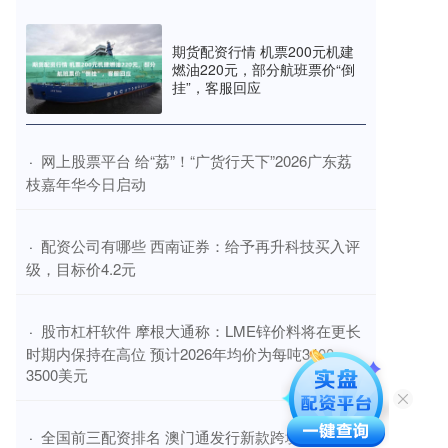
期货配资行情 机票200元机建
燃油220元，部分航班票价“倒
挂”，客服回应
​网上股票平台 给“荔”！“广货行天下”2026广东荔
·
枝嘉年华今日启动
​配资公司有哪些 西南证券：给予再升科技买入评
·
级，目标价4.2元
​股市杠杆软件 摩根大通称：LME锌价料将在更长
·
时期内保持在高位 预计2026年均价为每吨3400-
3500美元
​全国前三配资排名 澳门通发行新款跨境联名卡，
·