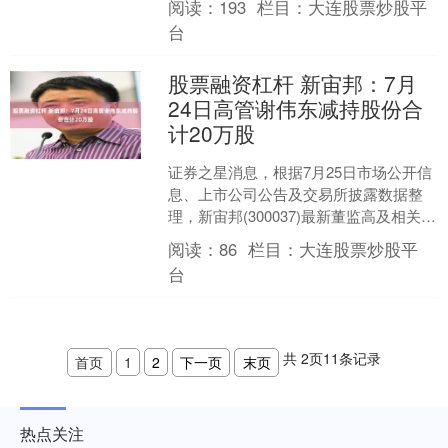
阅读：
193
栏目：
大连股票炒股平
董....
台
股票融资杠杆 新宙邦：7月
24日高管谢伟东减持股份合
计20万股
证券之星消息，根据7月25日市场公开信
息、上市公司公告及交易所披露数据整
理，新宙邦(300037)最新董监高及相关人
员股份变动情况：2025年7月24日公司董
阅读：
86
栏目：
大连股票炒股平
事....
台
共
2
页
11
条记录
首页
1
2
下一页
末页
热点关注