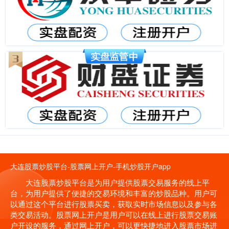
大连股票炒股平台-股票网上开户-手机炒股开户app
大连股票炒股平台是为用户提供股票交易服务的线上平
台，为用户提供了便捷的交易环境和丰富的炒股品种。用户可
以通过这个平台进行股票买卖，获取实时市场信息以及参与各
类交易活动。股票网上开户是用户可以在线上进行股票交易账
户开设的服务，通过网上开户，可以更快捷地进入股票市场进