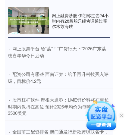
网上融资炒股 伊朗称过去24小
时内有28艘船只经协调通过霍
尔木兹海峡
​网上股票平台 给“荔”！“广货行天下”2026广东荔
·
枝嘉年华今日启动
​配资公司有哪些 西南证券：给予再升科技买入评
·
级，目标价4.2元
​股市杠杆软件 摩根大通称：LME锌价料将在更长
·
时期内保持在高位 预计2026年均价为每吨3400-
3500美元
​全国前三配资排名 澳门通发行新款跨境联名卡，
·