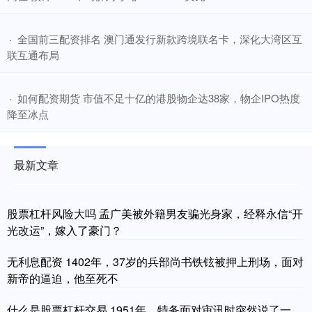
​全国前三配资排名 澳门通发行新款跨境联名卡，深化大湾区互
·
联互通布局
​如何配资期货 市值不足十亿的港股物企达38家，物企IPO热度
·
降至冰点
最新文章
股票杠杆风险大吗 孟广美被外籍男友骗光身家，经释永信“开
光改运”，嫁入了豪门？
无利息配资 1402年，37岁的兵部尚书铁铉被押上刑场，面对
新帝的逼迫，他至死不
什么是股票杠杆交易 1951年，特务面对审讯时突然说了一