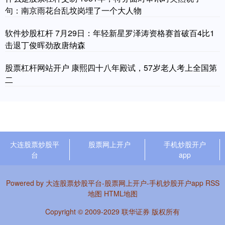
句：南京雨花台乱坟岗埋了一个大人物
软件炒股杠杆 7月29日：年轻新星罗泽涛资格赛首破百4比1
击退丁俊晖劲敌唐纳森
股票杠杆网站开户 康熙四十八年殿试，57岁老人考上全国第
二
大连股票炒股平
股票网上开户
手机炒股开户
台
app
Powered by
大连股票炒股平台-股票网上开户-手机炒股开户app
RSS
地图
HTML地图
Copyright
© 2009-2029
联华证券
版权所有