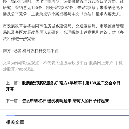
停车场议价规则、优化计费周期、调整价格管理方式等四个方面。经
研究，采纳意见155条，部分采纳297条，未采纳8条；未采纳意见不
涉及公平竞争，主要为投诉个案或者与本次《办法》征求内容无关。
市发展改革委将会同市住房城乡建设局、交通运输局、市场监督管理
局以及各区发展改革局认真研究、合理吸纳上述意见和建议，对《办
法》作进一步完善。
南方+记者 柳时强杠杆交易平台
文章为作者独立观点，不代表大连股票炒股平台-股票网上开户-手机
炒股开户app观点
上一篇：
股票配资哪家服务好 南方+早班车 | 第139届广交会今日
开幕
下一篇：
怎么申请杠杆 缝纫机响起来 陆河人的日子好起来
相关文章