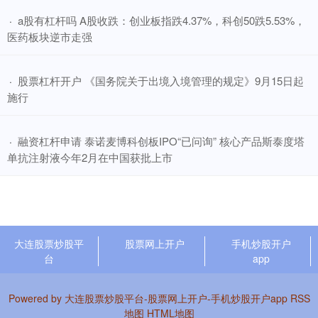
​a股有杠杆吗 A股收跌：创业板指跌4.37%，科创50跌5.53%，
·
医药板块逆市走强
​股票杠杆开户 《国务院关于出境入境管理的规定》9月15日起
·
施行
​融资杠杆申请 泰诺麦博科创板IPO“已问询” 核心产品斯泰度塔
·
单抗注射液今年2月在中国获批上市
大连股票炒股平
股票网上开户
手机炒股开户
台
app
Powered by
大连股票炒股平台-股票网上开户-手机炒股开户app
RSS
地图
HTML地图