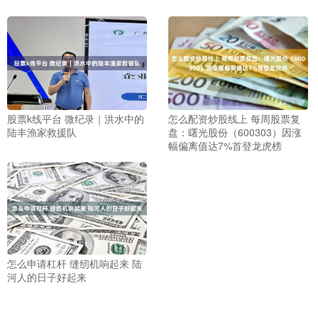
股票k线平台 微纪录｜洪水中的
怎么配资炒股线上 每周股票复
陆丰渔家救援队
盘：曙光股份（600303）因涨
幅偏离值达7%首登龙虎榜
怎么申请杠杆 缝纫机响起来 陆
河人的日子好起来