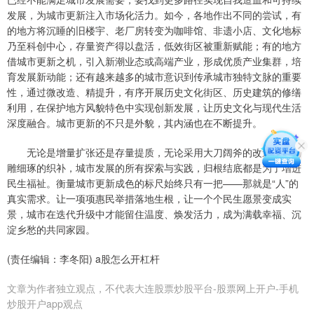
发展，为城市更新注入市场化活力。如今，各地作出不同的尝试，有
的地方将沉睡的旧楼宇、老厂房转变为咖啡馆、非遗小店、文化地标
乃至科创中心，存量资产得以盘活，低效街区被重新赋能；有的地方
借城市更新之机，引入新潮业态或高端产业，形成优质产业集群，培
育发展新动能；还有越来越多的城市意识到传承城市独特文脉的重要
性，通过微改造、精提升，有序开展历史文化街区、历史建筑的修缮
利用，在保护地方风貌特色中实现创新发展，让历史文化与现代生活
深度融合。城市更新的不只是外貌，其内涵也在不断提升。
无论是增量扩张还是存量提质，无论采用大刀阔斧的改造还是精
雕细琢的织补，城市发展的所有探索与实践，归根结底都是为了增进
民生福祉。衡量城市更新成色的标尺始终只有一把——那就是“人”的
真实需求。让一项项惠民举措落地生根，让一个个民生愿景变成实
景，城市在迭代升级中才能留住温度、焕发活力，成为满载幸福、沉
淀乡愁的共同家园。
(责任编辑：李冬阳) a股怎么开杠杆
文章为作者独立观点，不代表大连股票炒股平台-股票网上开户-手机
炒股开户app观点