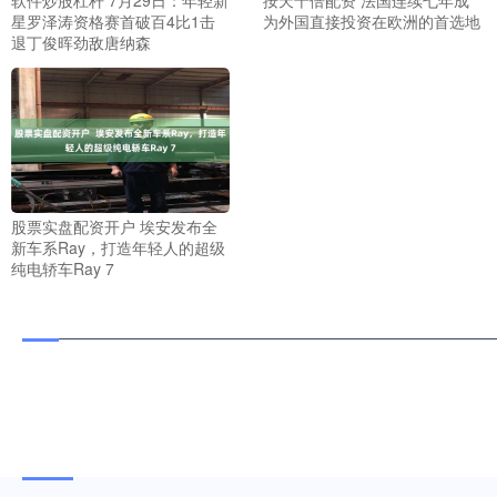
星罗泽涛资格赛首破百4比1击
为外国直接投资在欧洲的首选地
退丁俊晖劲敌唐纳森
股票实盘配资开户 埃安发布全
新车系Ray，打造年轻人的超级
纯电轿车Ray 7