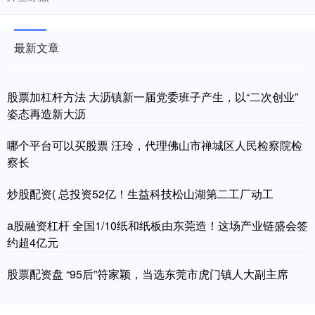
最新文章
股票加杠杆方法 大沥镇新一届党委班子产生，以“二次创业”
姿态再造新大沥
哪个平台可以买股票 汪玲，代理佛山市禅城区人民检察院检
察长
炒股配资( 总投资52亿！生益科技松山湖第二工厂动工
a股融资杠杆 全国1/10纸和纸板由东莞造！这场产业链盛会签
约超4亿元
股票配资盘 “95后”符家颖，当选东莞市虎门镇人大副主席