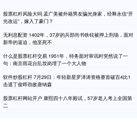
股票杠杆风险大吗 孟广美被外籍男友骗光身家，经释永信“开
光改运”，嫁入了豪门？
无利息配资 1402年，37岁的兵部尚书铁铉被押上刑场，面对
新帝的逼迫，他至死不
什么是股票杠杆交易 1951年，特务面对审讯时突然说了一
句：南京雨花台乱坟岗埋了一个大人物
软件炒股杠杆 7月29日：年轻新星罗泽涛资格赛首破百4比1
击退丁俊晖劲敌唐纳森
股票杠杆网站开户 康熙四十八年殿试，57岁老人考上全国第
二