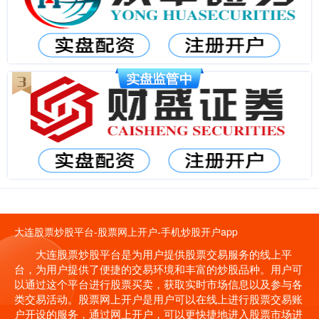
大连股票炒股平台-股票网上开户-手机炒股开户app
大连股票炒股平台是为用户提供股票交易服务的线上平
台，为用户提供了便捷的交易环境和丰富的炒股品种。用户可
以通过这个平台进行股票买卖，获取实时市场信息以及参与各
类交易活动。股票网上开户是用户可以在线上进行股票交易账
户开设的服务，通过网上开户，可以更快捷地进入股票市场进