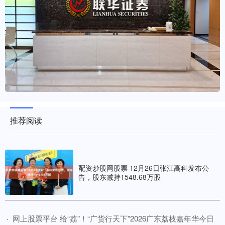
推荐阅读
配资炒股网股票 12月26日张江高科发布公
告，股东减持1548.68万股
​网上股票平台 给“荔”！“广货行天下”2026广东荔枝嘉年华今日
·