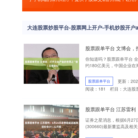
大连股票炒股平台-股票网上开户-手机炒股开户a
股票跟单平台 文博会，
你知道吗？股票跟单平台 全
约180亿美元，中国企业在
更新：2026
股票跟单平台
阅读：
181
栏目：
大连股
股票跟单平台 江苏雷利：
证券之星消息，根据6月2
(300660)最新董监高及相