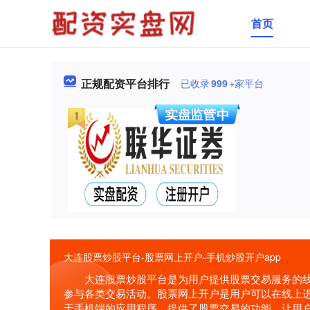
首页
正规配资平台排行
已收录
999
+家平台
大连股票炒股平台-股票网上开户-手机炒股开户app
大连股票炒股平台是为用户提供股票交易服务的
参与各类交易活动。股票网上开户是用户可以在线上进
于手机端的应用程序，提供了股票交易的功能，让用