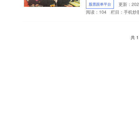
更新：2026
股票跟单平台
阅读：
104
栏目：
手机炒股
共 