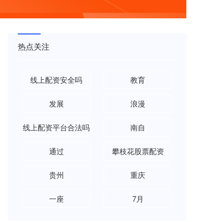
热点关注
线上配资安全吗
教育
发展
浪漫
线上配资平台合法吗
南自
通过
攀枝花股票配资
贵州
重庆
一座
7月