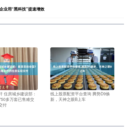
企业用“黑科技”提速增效
杆 住房城乡建设部：
线上股票配资平台查询 腾势D9焕
750多万套已售难交
新，天神之眼B上车
交付