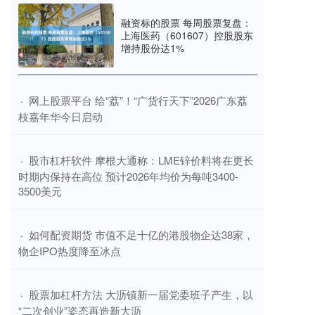
融资标的股票 每周股票复盘：
上海医药（601607）控股股东
增持股份达1%
​网上股票平台 给“荔”！“广货行天下”2026广东荔
·
枝嘉年华今日启动
​股市杠杆软件 摩根大通称：LME锌价料将在更长
·
时期内保持在高位 预计2026年均价为每吨3400-
3500美元
​如何配资期货 市值不足十亿的港股物企达38家，
·
物企IPO热度降至冰点
​股票加杠杆方法 大沥镇新一届党委班子产生，以
·
“二次创业”姿态再造新大沥