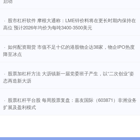
启动
​股市杠杆软件 摩根大通称：LME锌价料将在更长时期内保持在
·
高位 预计2026年均价为每吨3400-3500美元
​如何配资期货 市值不足十亿的港股物企达38家，物企IPO热度
·
降至冰点
​股票加杠杆方法 大沥镇新一届党委班子产生，以“二次创业”姿
·
态再造新大沥
​股票杠杆平台股 每周股票复盘：嘉友国际（603871）非洲业务
·
扩展及盈利模式