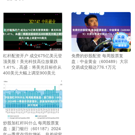
杠杆配资开户 成交675亿美元登
免费的炒股配资 每周股票复
顶美股！美光科技高位放量跌
盘：中金黄金（600489）大宗
1.41%，高盛：将美光目标价从
交易成交额达776.1万元
400美元大幅上调至900美元
炒股加杠杆叫什么 每周股票复
盘：厦门银行（601187）2024
年一季度存贷款增长，息差缩窄