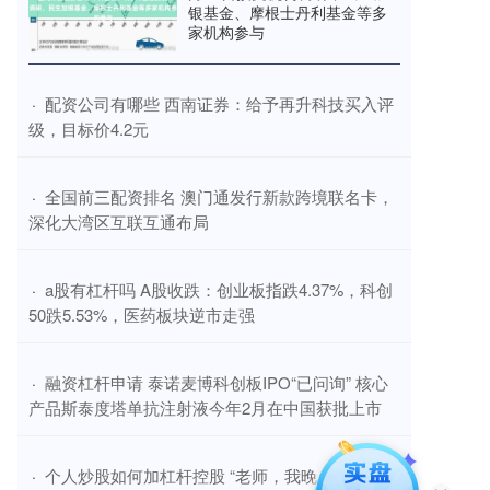
银基金、摩根士丹利基金等多
家机构参与
​配资公司有哪些 西南证券：给予再升科技买入评
·
级，目标价4.2元
​全国前三配资排名 澳门通发行新款跨境联名卡，
·
深化大湾区互联互通布局
​a股有杠杆吗 A股收跌：创业板指跌4.37%，科创
·
50跌5.53%，医药板块逆市走强
​融资杠杆申请 泰诺麦博科创板IPO“已问询” 核心
·
产品斯泰度塔单抗注射液今年2月在中国获批上市
​个人炒股如何加杠杆控股 “老师，我晚点到，救个
·