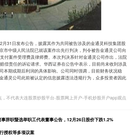
25年12月31日发布公告，披露其作为共同被告涉及的金通灵科技集团股
京市中级人民法院已就该案作出先行判决，判令被告金通灵公司向
元，并支付案件受理费及律师费。本次判决系针对金通灵公司作出，法院
担赔偿责任的诉讼请求。华西证券在公告中表示，目前尚未收到涉及
司本期或期后利润的具体影响。公司同时强调，目前财务状况稳
金通灵公司此前被认定的信息披露违法违规行为，众多投资者因此
，不代表大连股票炒股平台-股票网上开户-手机炒股开户app观点
董事辞职暨选举职工代表董事公告，12月26日股价下跌1.2%
发行授权等多项议案