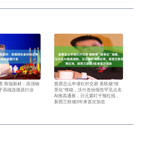
票 斯瑞新材：高强铜
股票怎么申请杠杆交易 美联储“情
于高端连接器行业
景化”维稳，沃什首份报告罕见点名
AI推高通胀，日元紧盯干预红线，
新西兰联储3年来首次加息