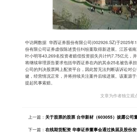
中访网数据 华西证券股份有限公司(002926.SZ)于20
份有限公司证券虚假陈述责任纠纷案取得新进展。江苏省南
叶小明等43,269名投资者赔偿投资损失共计约7.75亿
将继续审理原告要求包括华西证券在内的其余25名被告承
公司的判决股票网上配资平台，因此暂无法判断该诉讼对公
健，经营情况正常，并将持续关注案件后续进展。该案源于
提起民事索赔。
文章为作者独立观点
上一篇：
关于股票的股票 台华新材（603055）披露公司
下一篇：
在线期货配资 华泰证券董事会通过换届及股份