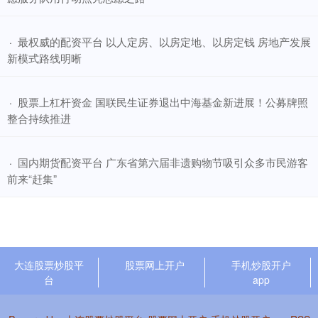
​最权威的配资平台 以人定房、以房定地、以房定钱 房地产发展
·
新模式路线明晰
​股票上杠杆资金 国联民生证券退出中海基金新进展！公募牌照
·
整合持续推进
​国内期货配资平台 广东省第六届非遗购物节吸引众多市民游客
·
前来“赶集”
大连股票炒股平
股票网上开户
手机炒股开户
台
app