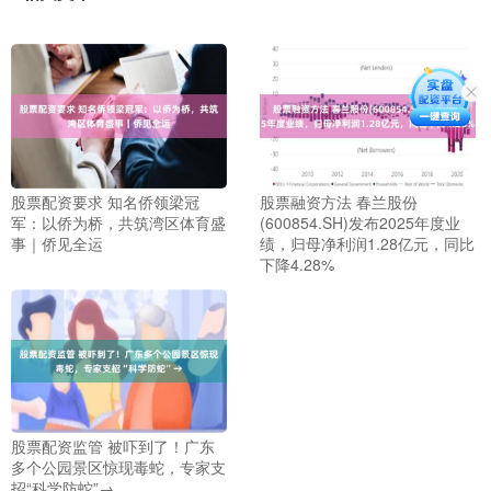
股票配资要求 知名侨领梁冠
股票融资方法 春兰股份
军：以侨为桥，共筑湾区体育盛
(600854.SH)发布2025年度业
事｜侨见全运
绩，归母净利润1.28亿元，同比
下降4.28%
股票配资监管 被吓到了！广东
多个公园景区惊现毒蛇，专家支
招“科学防蛇”→