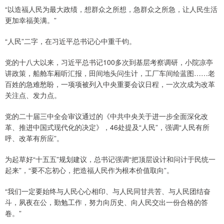
“以造福人民为最大政绩，想群众之所想，急群众之所急，让人民生活
更加幸福美满。”
“人民”二字，在习近平总书记心中重千钧。
党的十八大以来，习近平总书记100多次到基层考察调研，小院凉亭
讲政策，船舱车厢听汇报，田间地头问生计，工厂车间绘蓝图……老
百姓的急难愁盼，一项项被列入中央重要会议日程，一次次成为改革
关注点、发力点。
党的二十届三中全会审议通过的《中共中央关于进一步全面深化改
革、推进中国式现代化的决定》，46处提及“人民”，强调“人民有所
呼、改革有所应”。
为起草好“十五五”规划建议，总书记强调“把顶层设计和问计于民统一
起来”，“要不忘初心，把造福人民作为根本价值取向”。
“我们一定要始终与人民心心相印、与人民同甘共苦、与人民团结奋
斗，夙夜在公，勤勉工作，努力向历史、向人民交出一份合格的答
卷。”