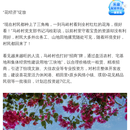
“花经济”绽放
“现在村民都种上了三角梅，一到马岭村看到全村红红的花海，很好
看！”马岭村党支部书记冯桂彩说，以前村里守着宝贵的资源却没有利
用好，村民大多外出务工、山地田地撂荒随处可见，随着环境变好，
村民都回来了！
看见越来越旺的人流，马岭村也打好“招商”牌，通过盘活农村、宅基
地和集体经营性建设用地“三块地”，以合理价格统一租赁、精准招
商，引进了怡境文旅、大佳农业等专业投资方，对村庄整体开发改
造，建设喜花里活力休闲港、稻田里•原乡风情小镇、璞宿•花见精品
民宿等一批项目，计划总投资超7亿元。