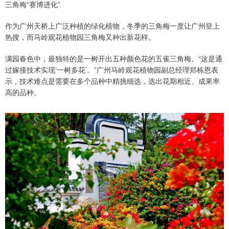
三角梅“赛博进化”
作为广州天桥上广泛种植的绿化植物，冬季的三角梅一度让广州登上
热搜，而马岭观花植物园三角梅又种出新花样。
满园春色中，最独特的是一树开出五种颜色花的五雀三角梅。“这是通
过嫁接技术实现‘一树多花’。”广州马岭观花植物园副总经理郑栋恩表
示，技术难点是需要在多个品种中精挑细选，选出花期相近、成果率
高的品种。