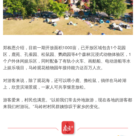
郑栋恩介绍，目前一期开放面积1000亩，已开放区域包含1个花园
区，鹿苑、孔雀园、松鼠园、鹦鹉园等4个森林沉浸式动物体验区，1
个户外休闲娱乐区，同时配备了有轨小火车、画舫船、电动游船等水
上娱乐项目，马岭观花植物园年接待能力达百万人次。
对游客来说，除了观花海，还可以喂小鹿、撸松鼠，徜徉在马岭湖
上，欣赏滨湖景观，一家人可共享惬意放松。
游客爱来，村民也满意。“以前我们常去外地旅游，现在各地的游客都
来我们村游玩。”马岭村村民群姨惊叹于家乡的变化。