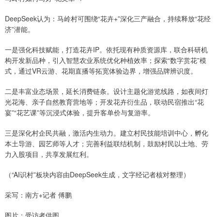
DeepSeek认为：马岭村可围绕“花卉+”深化三产融合，持续释放“花经
济”潜能。
一是强化科技赋能，打造花卉IP。依托现有种质资源库，联合科研机
构开发新品种，引入智慧农业系统优化种植效率；探索“数字赏花”模
式，通过VR云游、花期直播等拓宽体验边界，增强品牌辨识度。
二是丰富业态场景，延长消费链条。设计主题化游览线路，如夜间灯
光花海、亲子自然教育营地等；开发花卉衍生品，联动民宿推出“花
宴”“花艺课”等沉浸式体验，提升客单价与复游率。
三是深化村企民共融，激活内生动力。建立村民技能培训中心，孵化
本土导游、园艺师等人才；完善利益联结机制，鼓励村民以土地、劳
力入股项目，共享发展红利。
（“AI识村”板块内容由DeepSeek生成，文字经记者核对整理）
采写：南方+记者 傅鹏
图片：受访者供图